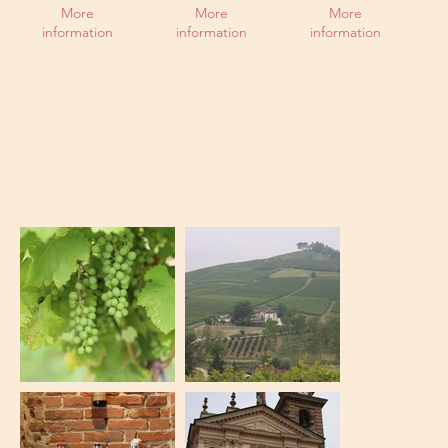
ダスティ・ス
ート ダスティ
スカート・ダ
More
More
More
ペリオーレ
スティ
information
information
information
DOCG