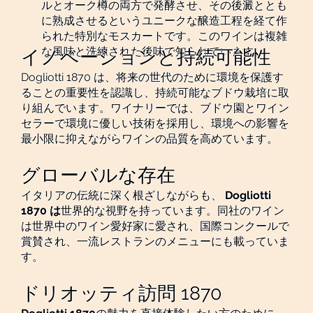
ルとオーク樽の両方で発酵させ、その後澱ととも
に熟成させるというユニークな醸造工程を経て作
られた特別なモスカートです。このワインは複雑
な風味と洗練された後味で知られています。
イノベーションと持続可能性
Dogliotti 1870 は、将来の世代のために環境を保護す
ることの重要性を認識し、持続可能なブドウ栽培に取
り組んでいます。ワイナリーでは、ブドウ園とワイン
セラーで環境に優しい技術を採用し、環境への影響を
最小限に抑えながらワインの品質を高めています。
グローバルな存在
イタリアの伝統に深く根ざしながらも、
Dogliotti
1870 は
世界的な視野を持っています。同社のワイン
は世界中のワイン愛好家に愛され、国際コンクールで
賞賛され、一流レストランのメニューにも載っていま
す。
ドリオッティ訪問 1870