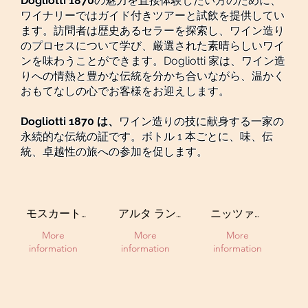
Dogliotti 1870
の魅力を直接体験したい方のために、
ワイナリーではガイド付きツアーと試飲を提供してい
ます。訪問者は歴史あるセラーを探索し、ワイン造り
のプロセスについて学び、厳選された素晴らしいワイ
ンを味わうことができます。Dogliotti 家は、ワイン造
りへの情熱と豊かな伝統を分かち合いながら、温かく
おもてなしの心でお客様をお迎えします。
Dogliotti 1870 は、
ワイン造りの技に献身する一家の
永続的な伝統の証です。ボトル 1 本ごとに、味、伝
統、卓越性の旅への参加を促します。
モスカート・
アルタ ランガ
ニッツァ
ダスティ
DOCG
DOCG
More
More
More
DOCG
information
information
information