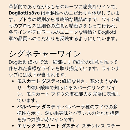
革新的でありながらもそのルーツに忠実なワインで、
Dogliotti 1870 は
卓越性へのこだわりを体現していま
す。ブドウの選別から最終的な瓶詰めまで、ワイン造
りのプロセスは細心の注意と精密さをもって行われ、
各ワインがテロワールのユニークな特徴と Dogliotti
家の品質へのこだわりを反映するようにしています。
シグネチャーワイン
Dogliotti 1870 では、細部にまで細心の注意を払って
作られた多様なワインを取り揃えています。ラインナ
ップには以下が含まれます。
モスカート ダスティ
: 繊細な甘さ、花のような香
り、力強い酸味で知られるスパークリング ワイ
ン。モスカート ブドウの潜在能力を完璧に表現し
ています。
バルベーラ ダスティ
: バルベーラ種のブドウの多
様性を示す、深い果実味とバランスのとれた構造
を持つ力強い赤ワインです。
エリック モスカート ダスティ
: ステンレス スチー