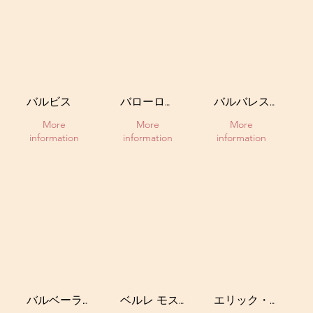
バルビス
バローロ
バルバレスコ
DOCG
DOCG
More
More
More
information
information
information
バルベーラ・
ベルレ モスカ
エリック・モ