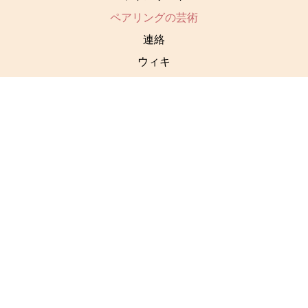
ペアリングの芸術
連絡
ウィキ
社交
リンク
利用規約
リンクトイン
プライバシーポリシー
バツ
クッキーポリシー
フェイスブック
ユーチューブ
© 2024 ブドウワイン
ズ