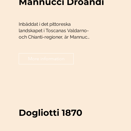
Mannucci Droandi
Inbäddat i det pittoreska
landskapet i Toscanas Valdarno-
och Chianti-regioner, är Mannucci
Droandi en ledstjärna för
jordbruks- och
vinframställningstraditioner som
More information
sträcker sig generationer tillbaka.
Dogliotti 1870