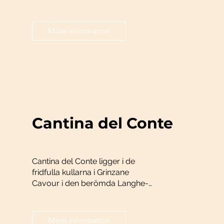
djupt rotat i den italienska
vinodlingens rika jordar och
uppskattade traditioner.
More information
Cantina del Conte
Cantina del Conte ligger i de
fridfulla kullarna i Grinzane
Cavour i den berömda Langhe-
regionen i Piemonte, och står som
en ledstjärna för traditionell
vinframställning kombinerad med
More information