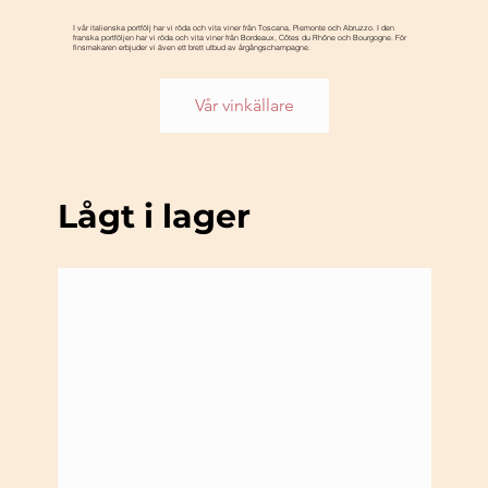
I vår italienska portfölj har vi röda och vita viner från Toscana, Piemonte och Abruzzo. I den
franska portföljen har vi röda och vita viner från Bordeaux, Côtes du Rhône och Bourgogne. För
finsmakaren erbjuder vi även ett brett utbud av årgångschampagne.
Vår vinkällare
Lågt i lager