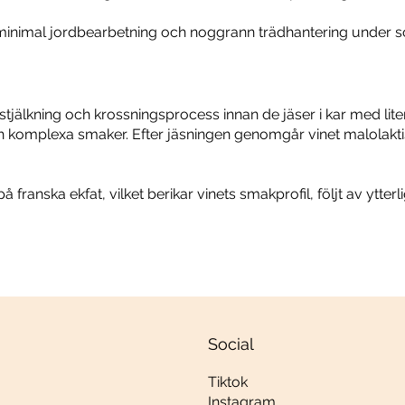
inimal jordbearbetning och noggrann trädhantering under somm
kning och krossningsprocess innan de jäser i kar med liten 
h komplexa smaker. Efter jäsningen genomgår vinet malolaktisk
anska ekfat, vilket berikar vinets smakprofil, följt av ytterli
Social
Tiktok
Instagram