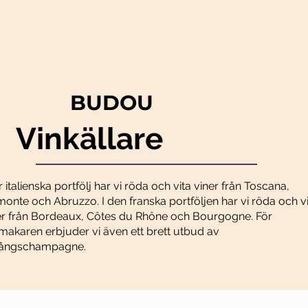
BUDOU
Vinkällare
r italienska portfölj har vi röda och vita viner från Toscana,
monte och Abruzzo. I den franska portföljen har vi röda och v
er från Bordeaux, Côtes du Rhône och Bourgogne. För
smakaren erbjuder vi även ett brett utbud av
ångschampagne.