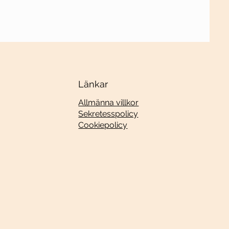
Länkar
Allmänna villkor
Sekretesspolicy
Cookiepolicy