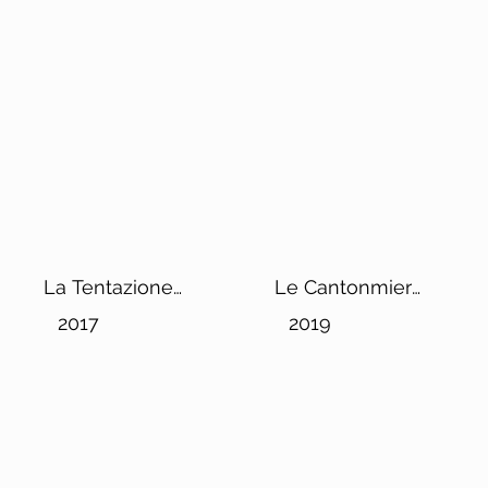
La Tentazione
Le Cantonmier
Chianti Classico
Vintage
2017
2019
Riserva DOCG