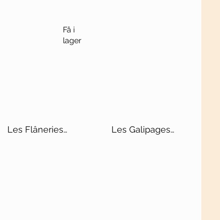
Få i
lager
Les Flâneries
Les Galipages
Rosé de Saignée
Blanc de Blancs