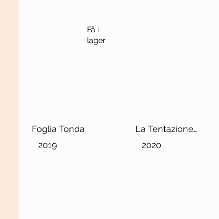
Få i
lager
Foglia Tonda
La Tentazione
Chianti Classico
2019
2020
DOCG