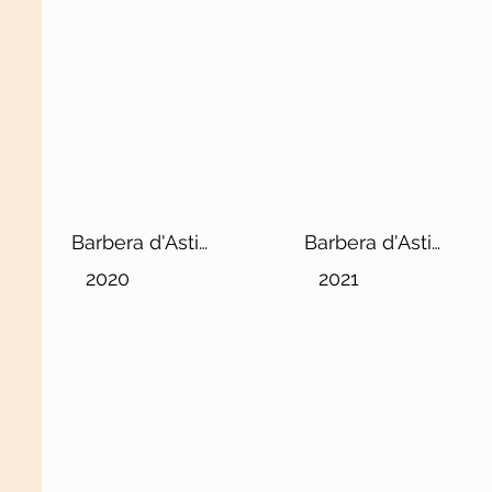
Barbera d'Asti
Barbera d'Asti
DOCG Superiore
Superiore DOCG
2020
2021
"Sergio"