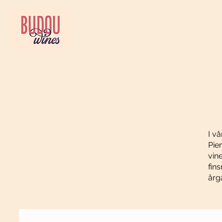
I vå
Pie
vin
fin
årg