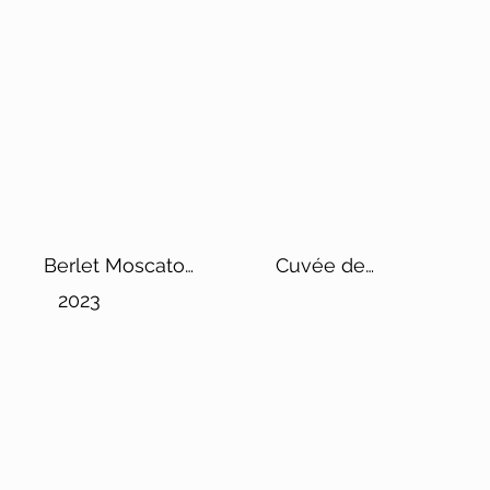
Berlet Moscato
Cuvée de
d'Asti
Reserve Les
2023
Gamins de Max