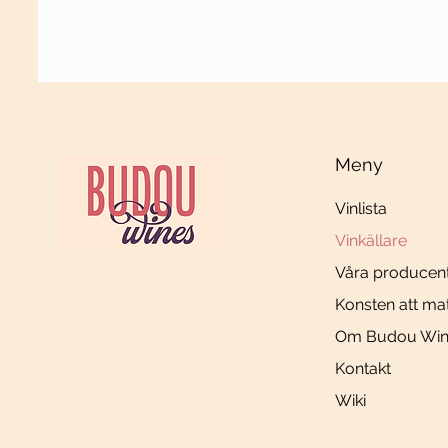
Meny
Vinlista
Vinkällare
Våra producen
Konsten att ma
Om Budou Win
Kontakt
Wiki