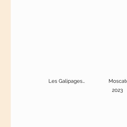
Les Galipages
Moscato
Blanc de Noirs
DOCG
2023