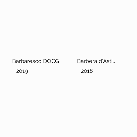
Barbaresco DOCG
Barbera d'Asti
DOCG "Ciabot d'la
2019
2018
Mandorla"