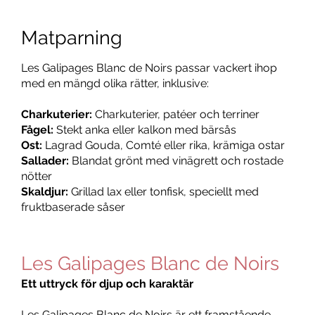
Matparning
Les Galipages Blanc de Noirs passar vackert ihop
med en mängd olika rätter, inklusive:
Charkuterier:
Charkuterier, patéer och terriner
Fågel:
Stekt anka eller kalkon med bärsås
Ost:
Lagrad Gouda, Comté eller rika, krämiga ostar
Sallader:
Blandat grönt med vinägrett och rostade
nötter
Skaldjur:
Grillad lax eller tonfisk, speciellt med
fruktbaserade såser
Les Galipages Blanc de Noirs
Ett uttryck för djup och karaktär
Les Galipages Blanc de Noirs är ett framstående