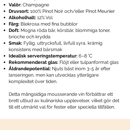
Valör:
Champagne
Druvsort:
100% Pinot Noir och/eller Pinot Meunier
Alkoholhalt:
12% Vol
Färg:
Blekrosa med fina bubblor
Doft:
Mogna röda bär, körsbär, blommiga toner,
brioche och krydda
Smak:
Fyllig, uttrycksfull, livfull syra, krämig
konsistens med bärsmak
Idealisk serveringstemperatur:
6–8 °C
Rekommenderat glas:
Flöjt eller tulpanformat glas
Åldrandepotential:
Njuts bäst inom 3-5 år efter
lanseringen, men kan utvecklas ytterligare
komplexitet över tiden.
Detta mångsidiga mousserande vin förbättrar ett
brett utbud av kulinariska upplevelser, vilket gör det
till ett utmärkt val för fester eller speciella tillfällen.