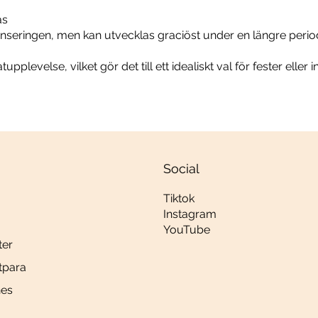
as
anseringen, men kan utvecklas graciöst under en längre perio
plevelse, vilket gör det till ett idealiskt val för fester ell
Social
Tiktok
Instagram
YouTube
ter
tpara
es