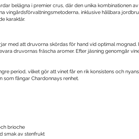
dar belägna i premier crus, där den unika kombinationen av k
vingårdsförvaltningsmetoderna, inklusive hållbara jordbrukst
nde karaktär.
jar med att druvorna skördas för hand vid optimal mognad. Efte
 bevara druvornas fräscha aromer. Efter jäsning genomgår vine
ngre period, vilket gör att vinet får en rik konsistens och n
 vin som fångar Chardonnays renhet.
och brioche
d smak av stenfrukt