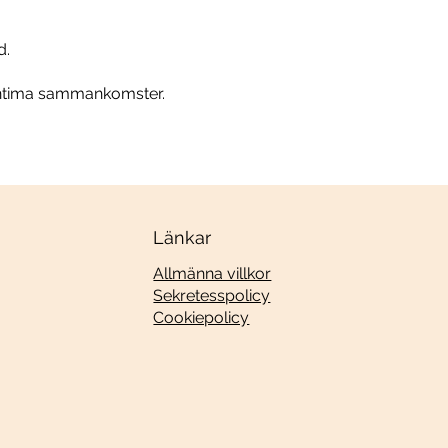
d.
er intima sammankomster.
Länkar
Allmänna villkor
Sekretesspolicy
Cookiepolicy