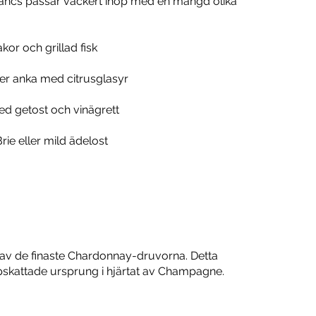
lancs passar vackert ihop med en mängd olika
or och grillad fisk
ler anka med citrusglasyr
d getost och vinägrett
rie eller mild ädelost
e av de finaste Chardonnay-druvorna. Detta
ppskattade ursprung i hjärtat av Champagne.