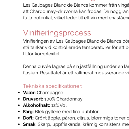
Les Galipages Blanc de Blancs kommer från vingår
att Chardonnay-druvorna kan frodas. De noggranna 
fulla potential, vilket leder till ett vin med enaståe
Vinifieringsprocess
Vinifieringen av Les Galipages Blanc de Blancs bör
ståltankar vid kontrollerade temperaturer för att
tillför komplexitet.
Denna cuvée lagras på sin jästfällning under en lä
flaskan. Resultatet är ett raffinerat mousserande
Tekniska specifikationer:
Valör:
Champagne
Druvsort:
100% Chardonnay
Alkoholhalt:
12% Vol
Färg:
Blek gyllene med fina bubblor
Doft:
Grönt äpple, päron, citrus, blommiga toner 
Smak:
Skarp, uppfriskande, krämig konsistens me