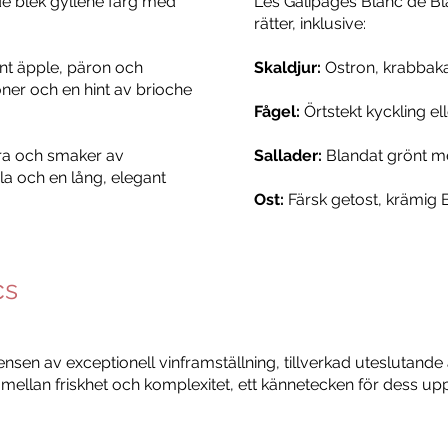
e blek gyllene färg med
Les Galipages Blanc de B
rätter, inklusive:
önt äpple, päron och
Skaldjur:
Ostron, krabbakak
ner och en hint av brioche
Fågel:
Örtstekt kyckling el
yra och smaker av
Sallader:
Blandat grönt me
a och en lång, elegant
Ost:
Färsk getost, krämig B
cs
nsen av exceptionell vinframställning, tillverkad uteslutand
mellan friskhet och komplexitet, ett kännetecken för dess u