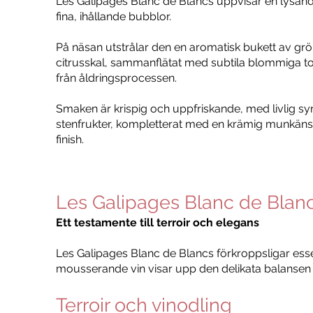
Les Galipages Blanc de Blancs uppvisar en lysand
fina, ihållande bubblor.
På näsan utstrålar den en aromatisk bukett av gr
citrusskal, sammanflätat med subtila blommiga to
från åldringsprocessen.
Smaken är krispig och uppfriskande, med livlig s
stenfrukter, kompletterat med en krämig munkänsl
finish.
Les Galipages Blanc de Blan
Ett testamente till terroir och elegans
Les Galipages Blanc de Blancs förkroppsligar esse
mousserande vin visar upp den delikata balansen 
Terroir och vinodling