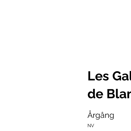
Les Ga
de Bla
Årgång
NV