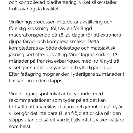
och kontrollerad bladhantering, vilket säkerställer
frukt av högsta kvalitet.
Vinifieringsprocessen inkluderar avstilkning och
försiktig krossning, följt av en förlängd
macerationsperiod på 18-20 dagar för att extrahera
djupa färger och komplexa smaker. Detta
kompletteras av både delestage och malolaktisk
jäsning kort efter devatting. Vinet lagras sedan i 12
månader på franska ekbarriquer, med 30 % nytt trä,
vilket ger subtila eknyanser och ytterligare djup.
Efter fatlagring mognar den i ytterligare 12 månader i
flaskan innan den släpps.
Vinets lagringspotential är betydande, med
rekommendationer som tyder på att det kan
fortsätta att utvecklas i balans och jämnhet i 12-15 år,
vilket gör det inte bara till en fröjd att dricka när den
släpps utan också ett värdigt tillskott till vilken källare
som helst.