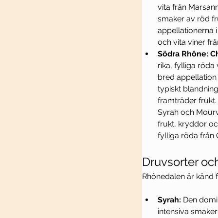
vita från Marsan
smaker av röd fru
appellationerna 
och vita viner f
Södra Rhône: C
rika, fylliga röda
bred appellation 
typiskt blandnin
framträder frukt.
Syrah och Mourvè
frukt, kryddor oc
fylliga röda frå
Druvsorter och
Rhônedalen är känd fö
Syrah:
 Den domi
intensiva smaker