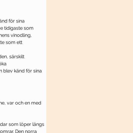
änd för sina 
e tidigaste som 
ens vinodling, 
te som ett 
en, särskilt 
öka 
 blev känd för sina 
ne, var och en med 
rdar som löper längs 
somrar. Den norra 