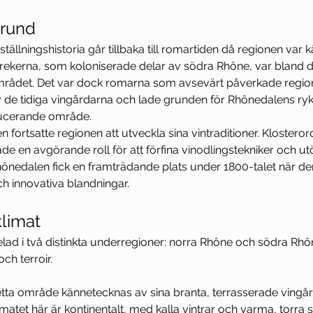
grund
ällningshistoria går tillbaka till romartiden då regionen var k
rekerna, som koloniserade delar av södra Rhône, var bland d
mrådet. Det var dock romarna som avsevärt påverkade region
de tidiga vingårdarna och lade grunden för Rhônedalens ryk
ducerande område.
fortsatte regionen att utveckla sina vintraditioner. Klosterord
ade en avgörande roll för att förfina vinodlingstekniker och ut
nedalen fick en framträdande plats under 1800-talet när den
h innovativa blandningar.
klimat
ad i två distinkta underregioner: norra Rhône och södra Rhô
och terroir.
etta område kännetecknas av sina branta, terrasserade vingå
matet här är kontinentalt, med kalla vintrar och varma, torra 