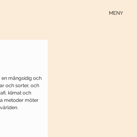
MENY
är en mångsidig och 
ar och sorter, och 
i, klimat och 
mla metoder möter 
världen.