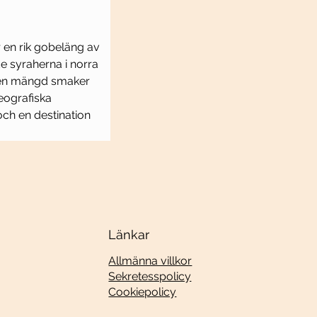
en rik gobeläng av 
de syraherna i norra 
 en mängd smaker 
eografiska 
och en destination 
Länkar
Allmänna villkor
Sekretesspolicy
Cookiepolicy