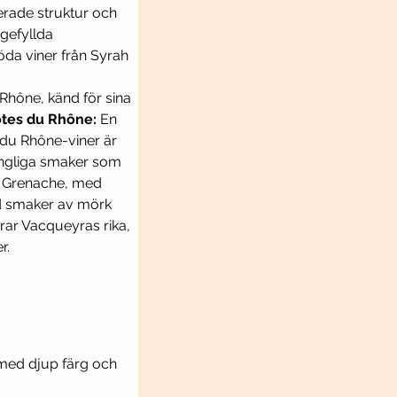
erade struktur och 
gefyllda 
öda viner från Syrah 
Rhône, känd för sina 
tes du Rhône:
 En 
 du Rhône-viner är 
ängliga smaker som 
v Grenache, med 
ed smaker av mörk 
rar Vacqueyras rika, 
r.
med djup färg och 