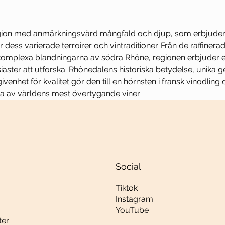
gion med anmärkningsvärd mångfald och djup, som erbjuder 
 dess varierade terroirer och vintraditioner. Från de raffinera
, komplexa blandningarna av södra Rhône, regionen erbjuder
siaster att utforska. Rhônedalens historiska betydelse, unika g
enhet för kvalitet gör den till en hörnsten i fransk vinodling 
ra av världens mest övertygande viner.
Social
Tiktok
Instagram
YouTube
ter