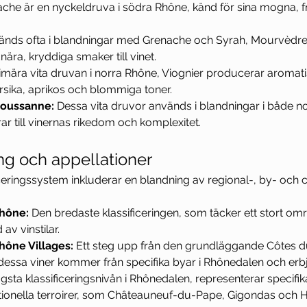
ache är en nyckeldruva i södra Rhône, känd för sina mogna, f
änds ofta i blandningar med Grenache och Syrah, Mourvèdre läg
nära, kryddiga smaker till vinet.
imära vita druvan i norra Rhône, Viognier producerar aromatiska
sika, aprikos och blommiga toner.
oussanne:
 Dessa vita druvor används i blandningar i både n
rar till vinernas rikedom och komplexitet.
ing och appellationer
eringssystem inkluderar en blandning av regional-, by- och c
hône:
 Den bredaste klassificeringen, som täcker ett stort om
 av vinstilar.
ône Villages:
 Ett steg upp från den grundläggande Côtes 
 dessa viner kommer från specifika byar i Rhônedalen och erbj
gsta klassificeringsnivån i Rhônedalen, representerar specifika
ionella terroirer, som Châteauneuf-du-Pape, Gigondas och 