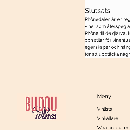
Slutsats
Rhônedalen är en re
viner som återspeglar
Rhône till de djärva
och stilar för vinentu
egenskaper och hängiv
för att upptäcka någ
Meny
Vinlista
Vinkällare
Våra producen