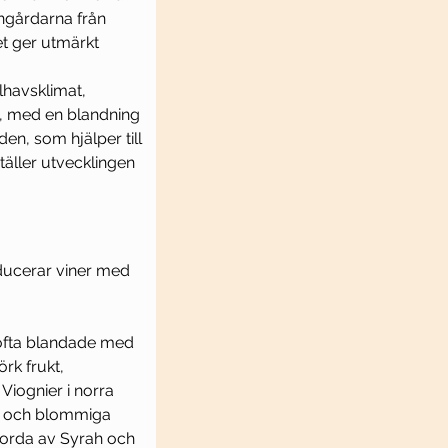
ngårdarna från 
et ger utmärkt 
lhavsklimat, 
e, med en blandning 
en, som hjälper till 
täller utvecklingen 
ducerar viner med 
 ofta blandade med 
rk frukt, 
Viognier i norra 
s och blommiga 
jorda av Syrah och 