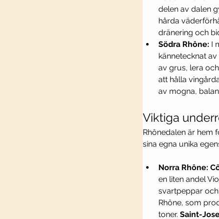
delen av dalen g
hårda väderförhål
dränering och bidr
Södra Rhône:
 I
kännetecknat av 
av grus, lera och
att hålla vingård
av mogna, balan
Viktiga under
Rhônedalen är hem fö
sina egna unika egen
Norra Rhône: Cô
en liten andel Vio
svartpeppar och
Rhône, som prod
toner. 
Saint-Jos