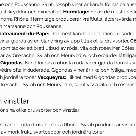
ne och Roussanne. Saint-Joseph viner är kända för sin balans
kt, kryddor och mineralitet. 
Hermitage:
 En av de mest presti
i norra Rhône, Hermitage producerar kraftfulla, åldersvärda r
rån Marsanne och Roussanne.
hâteauneuf-du-Pape:
 Den mest kända appellationen i södra 
 viner gjorda av en blandning av upp till 13 olika druvsorter. 
Cô
som täcker ett brett utbud av röda, vita och roséviner. Côtes
gar av Grenache, Syrah och Mourvèdre, och erbjuder lättillg
 
Gigondas:
 Känd för sina robusta röda viner gjorda främst a
dre ofta inkluderade. Gigondas viner är rika och fylliga, m
h jordnära toner. 
Vacqueyras:
 I likhet med Gigondas produce
n Grenache, Syrah och Mourvèdre, samt vissa vita och rosévine
 vinstilar
r sina olika druvsorter och vinstilar:
nerande röda druvan i norra Rhône, Syrah producerar viner 
 av mörk frukt, svartpeppar och jordnära toner.