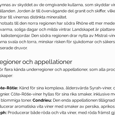
ynnas av skyddet av de omgivande kullarna, som skyddar vi
landen. Jorden är till övervägande del granit och skiffer, vilk
ar till vinernas distinkta mineralitet.
 motsats till den norra regionen har södra Rhône ett mer mede
varma, soliga dagar och milda vintrar. Landskapet är plattar
 kalkstensjordar. Den södra regionen drar nytta av Mistral-vind
arna svala och torra, minskar risken för sjukdomar och säkers
serade druvor.
regioner och appellationer
r flera kända underregioner och appellationer, som alla pro
skaper:
te-Rôtie:
 Känd för sina komplexa, åldersvärda Syrah-viner,
gnier. Côte-Rôtie-viner hyllas för sina rika smaker, inklusive mö
 blommiga toner. 
Condrieu:
 Den enda appellationen tillägnad 
ucerar aromatiska vita viner med smaker av persika, apriko
eph:
 Producerar både röda och vita viner, med röda främst g