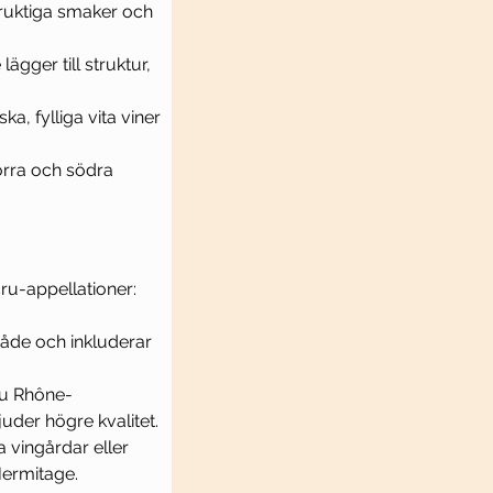
ruktiga smaker och 
ger till struktur, 
, fylliga vita viner 
orra och södra 
ru-appellationer:
råde och inkluderar 
du Rhône-
uder högre kvalitet.
 vingårdar eller 
Hermitage.