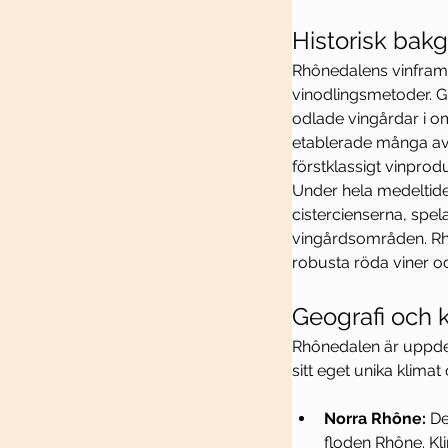
Historisk bak
Rhônedalens vinframst
vinodlingsmetoder. G
odlade vingårdar i o
etablerade många av 
förstklassigt vinpro
Under hela medeltiden 
cistercienserna, spel
vingårdsområden. Rhô
robusta röda viner oc
Geografi och 
Rhônedalen är uppdel
sitt eget unika klimat 
Norra Rhône:
 D
floden Rhône. Kli