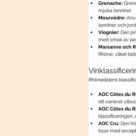
Grenache:
 Gren
mjuka tanniner.
Mourvèdre:
 Anv
tanniner och jord
Viognier:
 Den pr
med smak av per
Marsanne och R
Rhône, vilket bid
Vinklassificer
Rhônedalens klassific
AOC Côtes du R
ett varierat utbud
AOC Côtes du Rh
klassificeringen,
AOC Cru:
 Den hö
byar med except