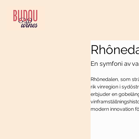
Rhôneda
En symfoni av var
Rhônedalen, som sträc
rik vinregion i sydöst
erbjuder en gobeläng
vinframställningshis
modern innovation för