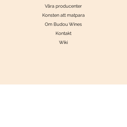
Våra producenter
Konsten att matpara
Om Budou Wines
Kontakt
Wiki
Social
Länkar
Allmänna villkor
Tiktok
Sekretesspolicy
Instagram
Cookiepolicy
YouTube