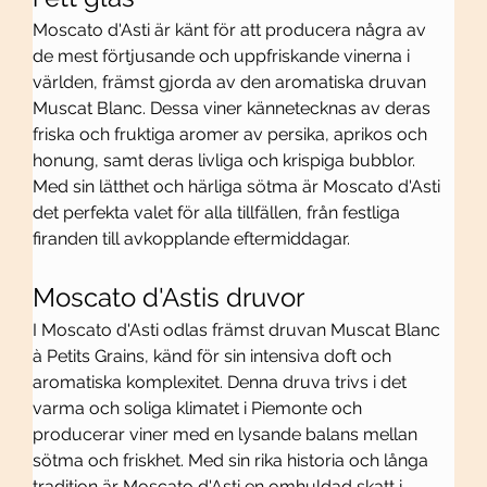
Moscato d'Asti är känt för att producera några av 
de mest förtjusande och uppfriskande vinerna i 
världen, främst gjorda av den aromatiska druvan 
Muscat Blanc. Dessa viner kännetecknas av deras 
friska och fruktiga aromer av persika, aprikos och 
honung, samt deras livliga och krispiga bubblor. 
Med sin lätthet och härliga sötma är Moscato d'Asti 
det perfekta valet för alla tillfällen, från festliga 
firanden till avkopplande eftermiddagar.
Moscato d'Astis druvor
I Moscato d'Asti odlas främst druvan Muscat Blanc 
à Petits Grains, känd för sin intensiva doft och 
aromatiska komplexitet. Denna druva trivs i det 
varma och soliga klimatet i Piemonte och 
producerar viner med en lysande balans mellan 
sötma och friskhet. Med sin rika historia och långa 
tradition är Moscato d'Asti en omhuldad skatt i 