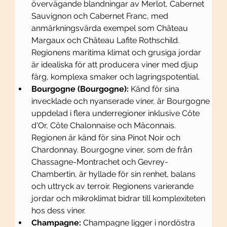
övervägande blandningar av Merlot, Cabernet 
Sauvignon och Cabernet Franc, med 
anmärkningsvärda exempel som Château 
Margaux och Château Lafite Rothschild. 
Regionens maritima klimat och grusiga jordar 
är idealiska för att producera viner med djup 
färg, komplexa smaker och lagringspotential.
Bourgogne (Bourgogne):
 Känd för sina 
invecklade och nyanserade viner, är Bourgogne 
uppdelad i flera underregioner inklusive Côte 
d'Or, Côte Chalonnaise och Mâconnais. 
Regionen är känd för sina Pinot Noir och 
Chardonnay. Bourgogne viner, som de från 
Chassagne-Montrachet och Gevrey-
Chambertin, är hyllade för sin renhet, balans 
och uttryck av terroir. Regionens varierande 
jordar och mikroklimat bidrar till komplexiteten 
hos dess viner.
Champagne:
 Champagne ligger i nordöstra 