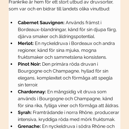
Frankrike är hem för ett stort utbud av druvsorter, 
som var och en bidrar till landets olika vinutbud:
Cabernet Sauvignon:
 Används främst i 
Bordeaux-blandningar, känd för sin djupa färg, 
djärva smaker och åldringspotential.
Merlot:
 En nyckeldruva i Bordeaux och andra 
regioner, känd för sina mjuka, mogna 
fruktsmaker och sammetslena konsistens.
Pinot Noir:
 Den primära röda druvan i 
Bourgogne och Champagne, hyllad för sin 
elegans, komplexitet och förmåga att spegla 
sin terroir.
Chardonnay:
 En mångsidig vit druva som 
används i Bourgogne och Champagne, känd 
för sina rika, fylliga viner och förmåga att åldras.
Syrah:
 Framträdande i norra Rhône, producerar 
intensiva, kryddiga röda med mörk fruktsmak.
Grenache:
 En nyckeldruva i södra Rhône och 