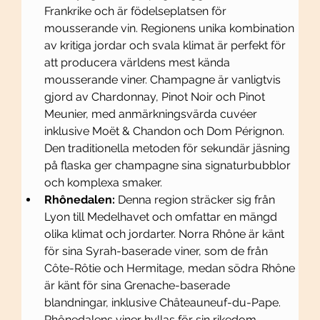
Frankrike och är födelseplatsen för 
mousserande vin. Regionens unika kombination 
av kritiga jordar och svala klimat är perfekt för 
att producera världens mest kända 
mousserande viner. Champagne är vanligtvis 
gjord av Chardonnay, Pinot Noir och Pinot 
Meunier, med anmärkningsvärda cuvéer 
inklusive Moët & Chandon och Dom Pérignon. 
Den traditionella metoden för sekundär jäsning 
på flaska ger champagne sina signaturbubblor 
och komplexa smaker.
Rhônedalen:
 Denna region sträcker sig från 
Lyon till Medelhavet och omfattar en mängd 
olika klimat och jordarter. Norra Rhône är känt 
för sina Syrah-baserade viner, som de från 
Côte-Rôtie och Hermitage, medan södra Rhône 
är känt för sina Grenache-baserade 
blandningar, inklusive Châteauneuf-du-Pape. 
Rhônedalens viner hyllas för sin rikedom, 