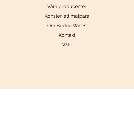
Våra producenter
Konsten att matpara
Om Budou Wines
Kontakt
Wiki
Social
Länkar
Allmänna villkor
Tiktok
Sekretesspolicy
Instagram
Cookiepolicy
YouTube