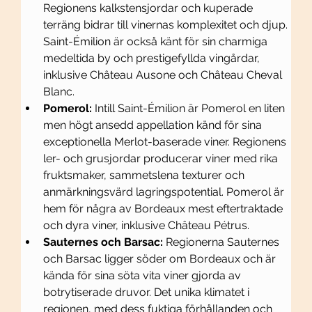
Regionens kalkstensjordar och kuperade 
terräng bidrar till vinernas komplexitet och djup. 
Saint-Émilion är också känt för sin charmiga 
medeltida by och prestigefyllda vingårdar, 
inklusive Château Ausone och Château Cheval 
Blanc.
Pomerol:
 Intill Saint-Émilion är Pomerol en liten 
men högt ansedd appellation känd för sina 
exceptionella Merlot-baserade viner. Regionens 
ler- och grusjordar producerar viner med rika 
fruktsmaker, sammetslena texturer och 
anmärkningsvärd lagringspotential. Pomerol är 
hem för några av Bordeaux mest eftertraktade 
och dyra viner, inklusive Château Pétrus.
Sauternes och Barsac:
 Regionerna Sauternes 
och Barsac ligger söder om Bordeaux och är 
kända för sina söta vita viner gjorda av 
botrytiserade druvor. Det unika klimatet i 
regionen, med dess fuktiga förhållanden och 