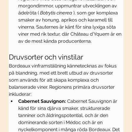
morgondimmor, uppmuntrar utvecklingen av 
ädelröta ( 
Botrytis cinerea
 ), som ger komplexa 
smaker av honung, aprikos och karamell till 
vinerna. Sauternes är känt för sina lyxiga söta 
viner med rik textur, där Château d'Yquem är en 
av de mest kända producenterna.
Druvsorter och vinstilar
Bordeaux vinframställning kännetecknas av fokus 
på blandning, med ett brett utbud av druvsorter 
som används för att skapa komplexa och 
balanserade viner. Regionens primära druvsorter 
inkluderar:
Cabernet Sauvignon:
 Cabernet Sauvignon är 
känd för sina djärva smaker, strukturerade 
tanniner och åldringspotential, och är den 
dominerande sorten i Médoc och är en 
nyckelkomponent i många röda Bordeaux. Det 