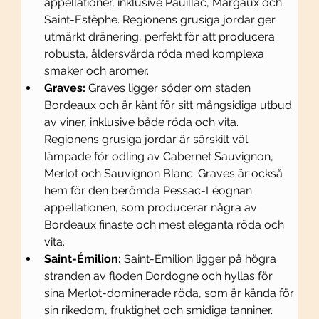
appellationer, inklusive Pauillac, Margaux och 
Saint-Estèphe. Regionens grusiga jordar ger 
utmärkt dränering, perfekt för att producera 
robusta, åldersvärda röda med komplexa 
smaker och aromer.
Graves:
 Graves ligger söder om staden 
Bordeaux och är känt för sitt mångsidiga utbud 
av viner, inklusive både röda och vita. 
Regionens grusiga jordar är särskilt väl 
lämpade för odling av Cabernet Sauvignon, 
Merlot och Sauvignon Blanc. Graves är också 
hem för den berömda Pessac-Léognan 
appellationen, som producerar några av 
Bordeaux finaste och mest eleganta röda och 
vita.
Saint-Émilion:
 Saint-Émilion ligger på högra 
stranden av floden Dordogne och hyllas för 
sina Merlot-dominerade röda, som är kända för 
sin rikedom, fruktighet och smidiga tanniner. 