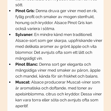
sött.
Pinot Gris:
 Denna druva ger viner med en rik, 
fyllig profil och smaker av mogen stenfrukt, 
honung och kryddor. Alsace Pinot Gris kan 
också variera i sötma.
Sylvaner:
 En mindre känd men traditionell 
Alsace-sort som ger skarpa, uppfriskande viner 
med delikata aromer av grönt äpple och vita 
blommor. Det avnjuts ofta som ett lätt och 
mångsidigt vin.
Pinot Blanc:
 Denna sort ger eleganta och 
mångsidiga viner med smaker av päron, äpple 
och mandel, kända för sin friskhet och balans.
Muscat:
 Alsace producerar Muscat-viner som 
är aromatiska och doftande, med toner av 
apelsinblomma, citrus och kryddor. Dessa viner 
kan vara torra eller söta och avnjuts ofta som 
aperitif.