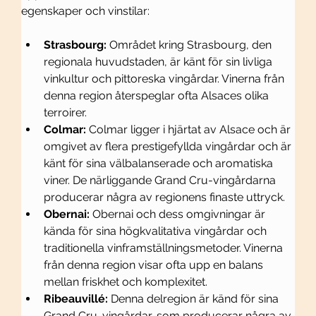
egenskaper och vinstilar:
Strasbourg:
 Området kring Strasbourg, den 
regionala huvudstaden, är känt för sin livliga 
vinkultur och pittoreska vingårdar. Vinerna från 
denna region återspeglar ofta Alsaces olika 
terroirer.
Colmar:
 Colmar ligger i hjärtat av Alsace och är 
omgivet av flera prestigefyllda vingårdar och är 
känt för sina välbalanserade och aromatiska 
viner. De närliggande Grand Cru-vingårdarna 
producerar några av regionens finaste uttryck.
Obernai:
 Obernai och dess omgivningar är 
kända för sina högkvalitativa vingårdar och 
traditionella vinframställningsmetoder. Vinerna 
från denna region visar ofta upp en balans 
mellan friskhet och komplexitet.
Ribeauvillé:
 Denna delregion är känd för sina 
Grand Cru-vingårdar, som producerar några av 