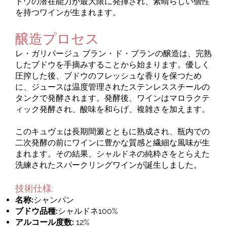
ドウの潜在能力が最大限に発揮され、素晴らしい個性
を持つワインが生まれます。
醸造プロセス
レ・ガリパージュ ブラン・ド・ブランの醸造は、完熟
したブドウを手摘みすることから始まります。優しく
圧搾した後、ブドウのフレッシュな香りを保つため
に、ジュースは温度管理されたステンレススチールの
タンクで発酵されます。発酵後、ワインはマロラクテ
ィック発酵され、酸味を和らげ、複雑さを加えます。
このキュヴェは長期間澱とともに熟成され、瓶内での
二次発酵の前にワインに豊かな質感と繊細な風味が生
まれます。その結果、シャルドネの純粋さをとらえた
洗練されたスパークリングワインが誕生しました。
技術仕様:
名称:
シャンパン
ブドウ品種:
シャルドネ100%
アルコール度数:
12%