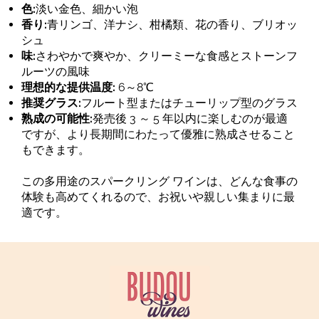
色:
淡い金色、細かい泡
香り:
青リンゴ、洋ナシ、柑橘類、花の香り、ブリオッ
シュ
味:
さわやかで爽やか、クリーミーな食感とストーンフ
ルーツの風味
理想的な提供温度:
6～8℃
推奨グラス:
フルート型またはチューリップ型のグラス
熟成の可能性:
発売後 3 ～ 5 年以内に楽しむのが最適
ですが、より長期間にわたって優雅に熟成させること
もできます。
この多用途のスパークリング ワインは、どんな食事の
体験も高めてくれるので、お祝いや親しい集まりに最
適です。