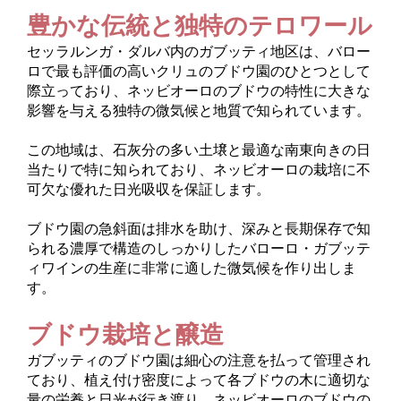
豊かな伝統と独特のテロワール
セッラルンガ・ダルバ内のガブッティ地区は、バロー
ロで最も評価の高いクリュのブドウ園のひとつとして
際立っており、ネッビオーロのブドウの特性に大きな
影響を与える独特の微気候と地質で知られています。
この地域は、石灰分の多い土壌と最適な南東向きの日
当たりで特に知られており、ネッビオーロの栽培に不
可欠な優れた日光吸収を保証します。
ブドウ園の急斜面は排水を助け、深みと長期保存で知
られる濃厚で構造のしっかりしたバローロ・ガブッテ
ィワインの生産に非常に適した微気候を作り出しま
す。
ブドウ栽培と醸造
ガブッティのブドウ園は細心の注意を払って管理され
ており、植え付け密度によって各ブドウの木に適切な
量の栄養と日光が行き渡り、ネッビオーロのブドウの