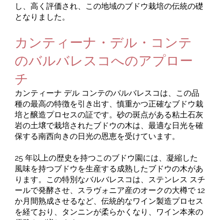
し、高く評価され、この地域のブドウ栽培の伝統の礎
となりました。
カンティーナ・デル・コンテ
のバルバレスコへのアプロー
チ
カンティーナ デル コンテのバルバレスコは、この品
種の最高の特徴を引き出す、慎重かつ正確なブドウ栽
培と醸造プロセスの証です。砂の斑点がある粘土石灰
岩の土壌で栽培されたブドウの木は、最適な日光を確
保する南西向きの日光の恩恵を受けています。
25 年以上の歴史を持つこのブドウ園には、凝縮した
風味を持つブドウを生産する成熟したブドウの木があ
ります。この特別なバルバレスコは、ステンレス スチ
ールで発酵させ、スラヴォニア産のオークの大樽で 12
か月間熟成させるなど、伝統的なワイン製造プロセス
を経ており、タンニンが柔らかくなり、ワイン本来の