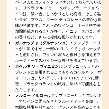
パイスまたはティンタ フィナとして知られていま
す。リベラ デル ドゥエロのテンプラニーリョ ワ
インは、濃い色、しっかりとした構造、そして黒
い果実、プラム、ダーク チョコレートの豊かな風
味が特徴です。これらのワインは、オーク樽で長
期間熟成されることが多く、バニラ、タバコ、革
の香りなど、さらに複雑な風味が加わります。
ガルナッチャ（グルナッシュ）：
テンプラニーリ
ョが主流ですが、一部のブレンドではガルナッチ
ャも使用され、ワインに深みと複雑さを加えるフ
ルーティーでスパイシーな香りを添えています。
カベルネ ソーヴィニヨン:
テンプラニーリョとの
ブレンドに使用されることもあるカベルネ ソーヴ
ィニヨンは、リベラ デル ドゥエロのワインに構
造、ブラックカラントの風味、熟成の可能性をも
たらします。
メルロー:
メルローはテンプラニーリョとブレンド
してワインに柔らかさとフルーティーさを加え、
大胆な特徴を引き立て、バランスを高めることも