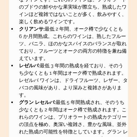
のブドウの鮮やかな果実味が際立ち、熟成したワ
インほど複雑ではないことが多く、飲みやすく、
楽しく飲めるワインです。
クリアンサ:
最低 2 年間、オーク樽で少なくとも 
6 か月間熟成。これらのワインは、熟したフルー
ツ、バニラ、ほのかなスパイスのバランスが取れ
ており、フルーツとオークの両方の特徴を兼ね備
えています。
レゼルバ:
最低 3 年間の熟成を経ており、そのう
ち少なくとも 1 年間はオーク樽で熟成されます。
レゼルバ ワインは、ドライフルーツ、レザー、タ
バコの風味があり、より深みと複雑さがありま
す。
グラン レセルバ:
最低 5 年間熟成され、そのうち
少なくとも 2 年間はオーク樽で熟成されます。こ
れらのワインは、プリオラートの熟成カテゴリー
の頂点を極め、奥深い複雑さ、豊かな風味、並外
れた熟成の可能性を特徴としています。グラン レ