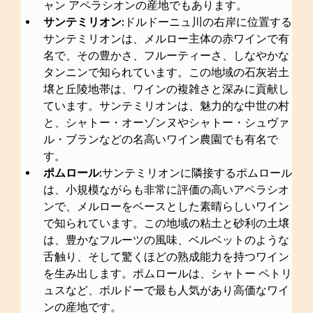
ャン アペラシオンの産地でもあります。
サンテミリオン:
ドルドーニュ川の右岸に位置する
サンテミリオンは、メルロー主体の赤ワインで有
名で、その豊かさ、フルーティーさ、しなやかな
タンニンで知られています。この地域の石灰岩土
壌と丘陵地帯は、ワインの複雑さと深みに貢献し
ています。サンテミリオンは、魅力的な中世の村
と、シャトー・オーゾンヌやシャトー・シュヴァ
ル・ブランなどの名高いワイン農園でも有名で
す。
ポムロール:
サンテミリオンに隣接するポムロール
は、小規模ながらも非常に評価の高いアペラシオ
ンで、メルローをベースとした素晴らしいワイン
で知られています。この地域の粘土と砂利の土壌
は、豊かなフルーツの風味、ベルベットのような
舌触り、そして驚くほどの熟成能力を持つワイン
を生み出します。ポムロールは、シャトー ペトリ
ュスなど、ボルドーで最も人気があり高価なワイ
ンの産地です。