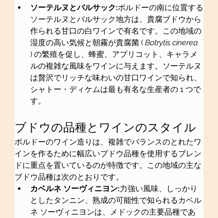
ソーテルヌとバルサック:
ボルドーの南に位置する
ソーテルヌとバルサック地方は、貴腐ブドウから
作られる甘口の白ワインで有名です。この地域の
湿度の高い気候と朝霧が貴腐菌 ( 
Botrytis cinerea
) の繁殖を促し、蜂蜜、アプリコット、キャラメ
ルの複雑な風味をワインに与えます。ソーテルヌ
は贅沢でリッチな味わいの甘口ワインで知られ、
シャトー・ディケムは最も有名な生産者の 1 つで
す。
ブドウの品種とワインのスタイル
ボルドーのワイン造りは、複雑でバランスのとれたワ
インを作るために幅広いブドウ品種を使用するブレン
ドに重点を置いているのが特徴です。この地域の主な
ブドウ品種は次のとおりです。
カベルネ ソーヴィニヨン:
力強い風味、しっかり
としたタンニン、熟成の可能性で知られるカベル
ネ ソーヴィニヨンは、メドックの主要品種であ