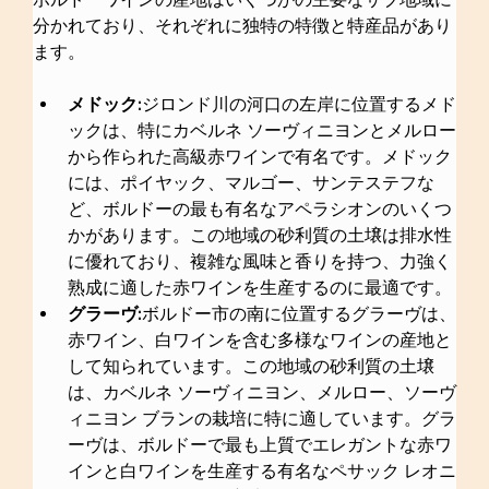
分かれており、それぞれに独特の特徴と特産品があり
ます。
メドック:
ジロンド川の河口の左岸に位置するメド
ックは、特にカベルネ ソーヴィニヨンとメルロー
から作られた高級赤ワインで有名です。メドック
には、ポイヤック、マルゴー、サンテステフな
ど、ボルドーの最も有名なアペラシオンのいくつ
かがあります。この地域の砂利質の土壌は排水性
に優れており、複雑な風味と香りを持つ、力強く
熟成に適した赤ワインを生産するのに最適です。
グラーヴ:
ボルドー市の南に位置するグラーヴは、
赤ワイン、白ワインを含む多様なワインの産地と
して知られています。この地域の砂利質の土壌
は、カベルネ ソーヴィニヨン、メルロー、ソーヴ
ィニヨン ブランの栽培に特に適しています。グラ
ーヴは、ボルドーで最も上質でエレガントな赤ワ
インと白ワインを生産する有名なペサック レオニ