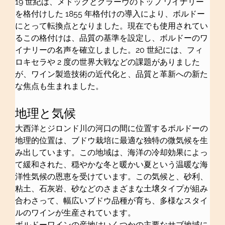
19 世紀は、メドックとグラーヴのトップ ワイナリー
を格付けした 1855 年格付けの導入により、ボルドー
にとって転換点となりました。現在でも使用されてい
るこの格付けは、品質の基準を設定し、ボルドーのワ
イナリーの名声を確立しました。20 世紀には、フィ
ロキセラや 2 度の世界大戦などの課題がありました
が、ワイン製造技術の近代化と、品質と革新への新た
な焦点も生まれました。
地理と気候
大西洋とジロンド川の河口の間に位置するボルドーの
地理的位置は、ブドウ栽培に最適な独特の微気候を生
み出しています。この地域は、海洋の冷却効果によっ
て緩和された、穏やかな冬と暖かい夏という温暖な海
洋性気候の恩恵を受けています。この気候と、砂利、
粘土、石灰岩、砂などのさまざまな土壌タイプが組み
合わさって、幅広いブドウ品種が育ち、多様なスタイ
ルのワインが生産されています。
ボルドーワインの産地はいくつかの主要なサブ地域に