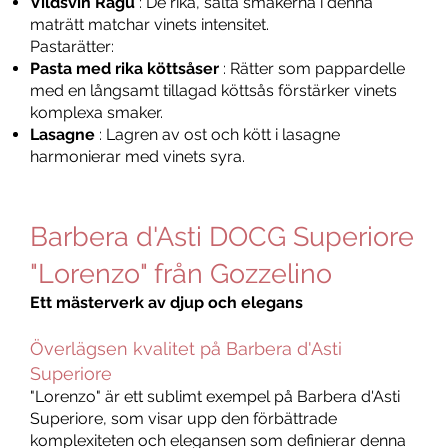
Vildsvin Ragu
: De rika, salta smakerna i denna
maträtt matchar vinets intensitet.
Pastarätter:
Pasta med rika köttsåser
: Rätter som pappardelle
med en långsamt tillagad köttsås förstärker vinets
komplexa smaker.
Lasagne
: Lagren av ost och kött i lasagne
harmonierar med vinets syra.
Barbera d'Asti DOCG Superiore
"Lorenzo" från Gozzelino
Ett mästerverk av djup och elegans
Överlägsen kvalitet på Barbera d'Asti
Superiore
"Lorenzo" är ett sublimt exempel på Barbera d'Asti
Superiore, som visar upp den förbättrade
komplexiteten och elegansen som definierar denna