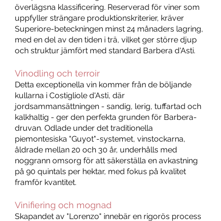
överlägsna klassificering. Reserverad för viner som
uppfyller strängare produktionskriterier, kräver
Superiore-beteckningen minst 24 månaders lagring,
med en del av den tiden i trä, vilket ger större djup
och struktur jämfört med standard Barbera d'Asti.
Vinodling och terroir
Detta exceptionella vin kommer från de böljande
kullarna i Costigliole d'Asti, där
jordsammansättningen - sandig, lerig, tuffartad och
kalkhaltig - ger den perfekta grunden för Barbera-
druvan. Odlade under det traditionella
piemontesiska "Guyot"-systemet, vinstockarna,
åldrade mellan 20 och 30 år, underhålls med
noggrann omsorg för att säkerställa en avkastning
på 90 quintals per hektar, med fokus på kvalitet
framför kvantitet.
Vinifiering och mognad
Skapandet av "Lorenzo" innebär en rigorös process