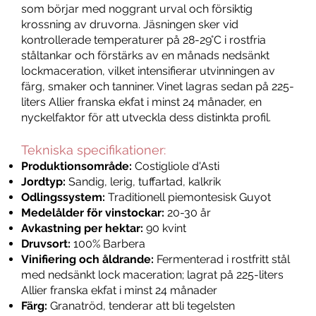
som börjar med noggrant urval och försiktig
krossning av druvorna. Jäsningen sker vid
kontrollerade temperaturer på 28-29°C i rostfria
ståltankar och förstärks av en månads nedsänkt
lockmaceration, vilket intensifierar utvinningen av
färg, smaker och tanniner. Vinet lagras sedan på 225-
liters Allier franska ekfat i minst 24 månader, en
nyckelfaktor för att utveckla dess distinkta profil.
Tekniska specifikationer:
Produktionsområde:
Costigliole d'Asti
Jordtyp:
Sandig, lerig, tuffartad, kalkrik
Odlingssystem:
Traditionell piemontesisk Guyot
Medelålder för vinstockar:
20-30 år
Avkastning per hektar:
90 kvint
Druvsort:
100% Barbera
Vinifiering och åldrande:
Fermenterad i rostfritt stål
med nedsänkt lock maceration; lagrat på 225-liters
Allier franska ekfat i minst 24 månader
Färg:
Granatröd, tenderar att bli tegelsten