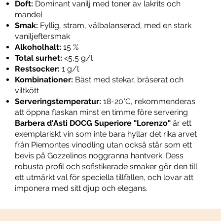
Doft:
Dominant vanilj med toner av lakrits och
mandel
Smak:
Fyllig, stram, välbalanserad, med en stark
vaniljeftersmak
Alkoholhalt:
15 %
Total surhet:
<5,5 g/l
Restsocker:
1 g/l
Kombinationer:
Bäst med stekar, bräserat och
viltkött
Serveringstemperatur:
18-20°C, rekommenderas
att öppna flaskan minst en timme före servering
Barbera d'Asti DOCG Superiore "Lorenzo"
är ett
exemplariskt vin som inte bara hyllar det rika arvet
från Piemontes vinodling utan också står som ett
bevis på Gozzelinos noggranna hantverk. Dess
robusta profil och sofistikerade smaker gör den till
ett utmärkt val för speciella tillfällen, och lovar att
imponera med sitt djup och elegans.