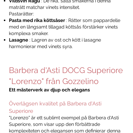
Vildsvin Ragu
: De rika, salta smakerna i denna
maträtt matchar vinets intensitet.
Pastarätter:
Pasta med rika köttsåser
: Rätter som pappardelle
med en långsamt tillagad köttsås förstärker vinets
komplexa smaker.
Lasagne
: Lagren av ost och kött i lasagne
harmonierar med vinets syra.
Barbera d'Asti DOCG Superiore
"Lorenzo" från Gozzelino
Ett mästerverk av djup och elegans
Överlägsen kvalitet på Barbera d'Asti
Superiore
"Lorenzo" är ett sublimt exempel på Barbera d'Asti
Superiore, som visar upp den förbättrade
komplexiteten och elegansen som definierar denna