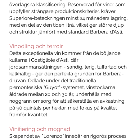
överlägsna klassificering. Reserverad för viner som
uppfyller strängare produktionskriterier, kräver
Superiore-beteckningen minst 24 månaders lagring,
med en del av den tiden i trä, vilket ger större djup
och struktur jämfört med standard Barbera d'Asti.
Vinodling och terroir
Detta exceptionella vin kommer från de böljande
kullarna i Costigliole d'Asti, där
jordsammansättningen - sandig, lerig, tuffartad och
kalkhaltig - ger den perfekta grunden för Barbera-
druvan. Odlade under det traditionella
piemontesiska "Guyot"-systemet, vinstockarna,
åldrade mellan 20 och 30 år, underhålls med
noggrann omsorg för att säkerställa en avkastning
på 90 quintals per hektar, med fokus på kvalitet
framför kvantitet.
Vinifiering och mognad
Skapandet av "Lorenzo" innebär en rigorös process