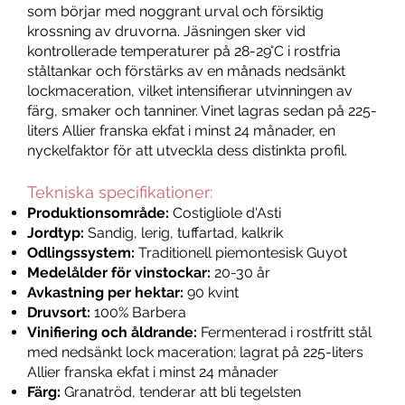
som börjar med noggrant urval och försiktig
krossning av druvorna. Jäsningen sker vid
kontrollerade temperaturer på 28-29°C i rostfria
ståltankar och förstärks av en månads nedsänkt
lockmaceration, vilket intensifierar utvinningen av
färg, smaker och tanniner. Vinet lagras sedan på 225-
liters Allier franska ekfat i minst 24 månader, en
nyckelfaktor för att utveckla dess distinkta profil.
Tekniska specifikationer:
Produktionsområde:
Costigliole d'Asti
Jordtyp:
Sandig, lerig, tuffartad, kalkrik
Odlingssystem:
Traditionell piemontesisk Guyot
Medelålder för vinstockar:
20-30 år
Avkastning per hektar:
90 kvint
Druvsort:
100% Barbera
Vinifiering och åldrande:
Fermenterad i rostfritt stål
med nedsänkt lock maceration; lagrat på 225-liters
Allier franska ekfat i minst 24 månader
Färg:
Granatröd, tenderar att bli tegelsten