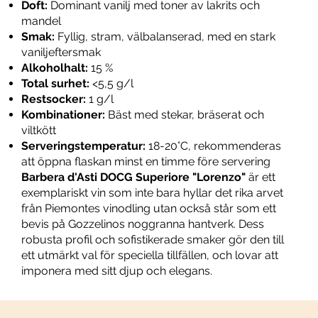
Doft:
Dominant vanilj med toner av lakrits och
mandel
Smak:
Fyllig, stram, välbalanserad, med en stark
vaniljeftersmak
Alkoholhalt:
15 %
Total surhet:
<5,5 g/l
Restsocker:
1 g/l
Kombinationer:
Bäst med stekar, bräserat och
viltkött
Serveringstemperatur:
18-20°C, rekommenderas
att öppna flaskan minst en timme före servering
Barbera d'Asti DOCG Superiore "Lorenzo"
är ett
exemplariskt vin som inte bara hyllar det rika arvet
från Piemontes vinodling utan också står som ett
bevis på Gozzelinos noggranna hantverk. Dess
robusta profil och sofistikerade smaker gör den till
ett utmärkt val för speciella tillfällen, och lovar att
imponera med sitt djup och elegans.