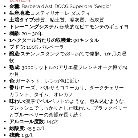
金種:
Barbera d'Asti DOCG Superiore "Sergio"
生産地域:
コスティリオーレ ダスティ
土壌タイプ:
砂質、粘土質、凝灰質、石灰質
トレーニングシステム:
伝統的なピエモンテのギュイヨ
樹齢:
20～30年
1ヘクタール当たりの収穫量:
90キンタル
ブドウ:
100% バルベーラ
醸造:
ステンレスタンクで28～29℃で発酵、1か月の浸
軟
熟成:
3000リットルのアリエ産フレンチオーク樽で24
か月
色:
ガーネット、レンガ色に近い
香り:
ローズ、バルサミコユーカリ、ダークチェリー、
カラント、タイム、オレガノ
味わい:
濃厚でベルベットのような、包み込むような、
フレッシュでしっかりとした味わい。ブラックベリー
とブルーベリーの余韻が長く続く
アルコール度数:
14.5%
総酸度:
<5.5 g/l
残糖:
1 g/l