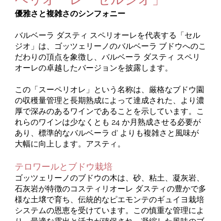
優雅さと複雑さのシンフォニー
バルベーラ ダスティ スペリオーレを代表する「セル
ジオ」は、ゴッツェリーノのバルベーラ ブドウへのこ
だわりの頂点を象徴し、バルベーラ ダスティ スペリ
オーレの卓越したバージョンを披露します。
この「スーペリオレ」という名称は、厳格なブドウ園
の収穫量管理と長期熟成によって達成された、より濃
厚で深みのあるワインであることを示しています。こ
れらのワインは少なくとも 24 か月熟成させる必要が
あり、標準的なバルベーラ d' よりも複雑さと風味が
大幅に向上します。アスティ。
テロワールとブドウ栽培
ゴッツェリーノのブドウの木は、砂、粘土、凝灰岩、
石灰岩が特徴のコスティリオーレ ダスティの豊かで多
様な土壌で育ち、伝統的なピエモンテのギュイヨ栽培
システムの恩恵を受けています。この慎重な管理によ