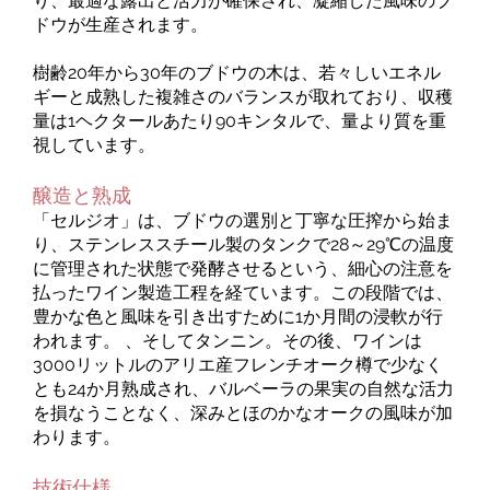
り、最適な露出と活力が確保され、凝縮した風味のブ
ドウが生産されます。
樹齢20年から30年のブドウの木は、若々しいエネル
ギーと成熟した複雑さのバランスが取れており、収穫
量は1ヘクタールあたり90キンタルで、量より質を重
視しています。
醸造と熟成
「セルジオ」は、ブドウの選別と丁寧な圧搾から始ま
り、ステンレススチール製のタンクで28～29℃の温度
に管理された状態で発酵させるという、細心の注意を
払ったワイン製造工程を経ています。この段階では、
豊かな色と風味を引き出すために1か月間の浸軟が行
われます。 、そしてタンニン。その後、ワインは
3000リットルのアリエ産フレンチオーク樽で少なく
とも24か月熟成され、バルベーラの果実の自然な活力
を損なうことなく、深みとほのかなオークの風味が加
わります。
技術仕様